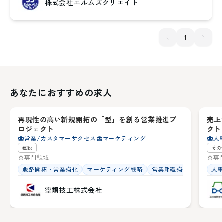
株式会社エルムズクリエイト
1
あなたにおすすめの求人
宮城県
北
再現性の高い新規開拓の「型」を創る営業推進プ
売上
23
ロジェクト
クト
営業/カスタマーサクセス
マーケティング
人
建設
その
専門領域
専
販路開拓・営業強化
マーケティング戦略
営業組織強化
人
空調技工株式会社