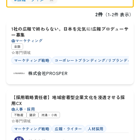
2
件
（
1
-
2
件 表示）
東京都
1社の広報で終わらない。日本を元気に!広報プロデューサ
35
ー募集
マーケティング
金融
専門領域
マーケティング戦略
コーポレートブランディング/リブランディング
株式会社PROSPER
大阪府
【採用戦略責任者】地域密着型企業文化を浸透させる採
32
用CX
人事・採用
不動産
建設
流通・小売
専門領域
マーケティング戦略
広報・ライター
人材採用