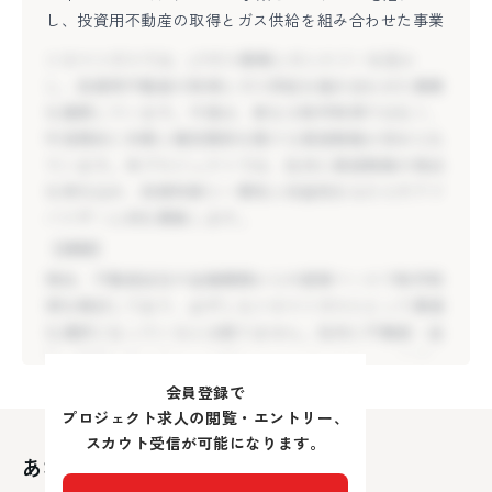
し、投資用不動産の取得とガス供給を組み合わせた事業
を展開しています。今後は、単なる物件取得ではなく、
ツネマツガスでは、LPガス事業とのシナジーを活か
中長期的に本業と補完関係を築ける資産戦略が求められ
し、投資用不動産の取得とガス供給を組み合わせた事業
ています。本プロジェクトでは、社内に資産戦略の視点
を展開しています。今後は、単なる物件取得ではなく、
を持ち込み、投資判断に一貫性と収益性をもたらすアド
中長期的に本業と補完関係を築ける資産戦略が求められ
バイザー人材を募集します。
ています。本プロジェクトでは、社内に資産戦略の視点
【課題】
を持ち込み、投資判断に一貫性と収益性をもたらすアド
現在、不動産会社や金融機関からの提案ベースで物件取
バイザー人材を募集します。
得を検討しており、必ずしもツネマツガスにとって最適
【課題】
な選択になっているとは限りません。社内に不動産・金
現在、不動産会社や金融機関からの提案ベースで物件取
融の専門知識を持ち、本業とのシナジーやリスク分析を
得を検討しており、必ずしもツネマツガスにとって最適
踏まえて中長期の資産戦略を描ける人材が不足していま
な選択になっているとは限りません。社内に不動産・金
す。当社の立場で、本業の発展に貢献する投資判断の軸
融の専門知識を持ち、本業とのシナジーやリスク分析を
を整理し、経営陣に対する意思決定支援や資産効率向上
踏まえて中長期の資産戦略を描ける人材が不足していま
会員登録で
のためのプラン設計を担っていただけることを期待して
す。当社の立場で、本業の発展に貢献する投資判断の軸
プロジェクト求人の閲覧・エントリー、
います。
を整理し、経営陣に対する意思決定支援や資産効率向上
スカウト受信が可能になります。
【取り組みたいこと】
あなたにおすすめの求人
のためのプラン設計を担っていただけることを期待して
東京都
愛
・不動産投資における事業的妥当性の検証
います。