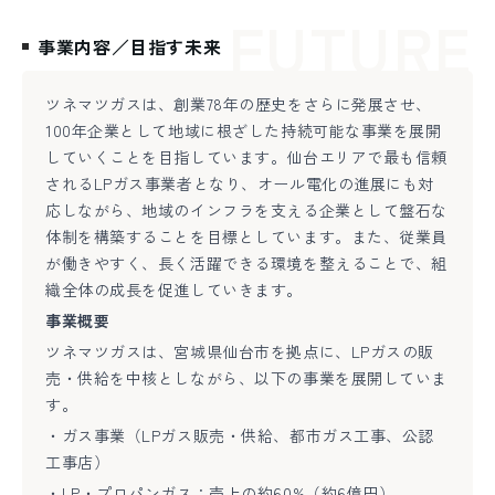
FUTURE
事業内容／目指す未来
ツネマツガスは、創業78年の歴史をさらに発展させ、
100年企業として地域に根ざした持続可能な事業を展開
していくことを目指しています。仙台エリアで最も信頼
されるLPガス事業者となり、オール電化の進展にも対
応しながら、地域のインフラを支える企業として盤石な
体制を構築することを目標としています。また、従業員
が働きやすく、長く活躍できる環境を整えることで、組
織全体の成長を促進していきます。
事業概要
ツネマツガスは、宮城県仙台市を拠点に、LPガスの販
売・供給を中核としながら、以下の事業を展開していま
す。
・ガス事業（LPガス販売・供給、都市ガス工事、公認
工事店）
・LP・プロパンガス：売上の約60%（約6億円）