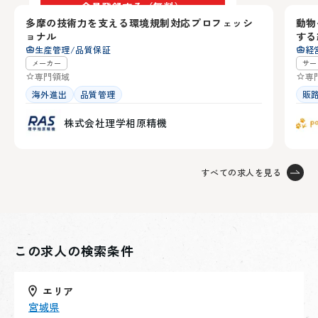
会員登録する（無料）
・投資用物件の選定基準の設計と可視化
【取り組みたいこと】
多摩の技術力を支える環境規制対応プロフェッシ
動物
2
・本業との相乗効果（収益／供給面）の最大化設計
ョナル
する
・不動産投資における事業的妥当性の検証
アカウントをお持ちの方は
ログイン
生産管理/品質保証
経
・中長期の資産ポートフォリオ戦略検討
・投資用物件の選定基準の設計と可視化
メーカー
サー
専門領域
専
・本業との相乗効果（収益／供給面）の最大化設計
海外進出
品質管理
販
・中長期の資産ポートフォリオ戦略検討
株式会社理学相原精機
すべての求人を見る
この求人の検索条件
エリア
宮城県