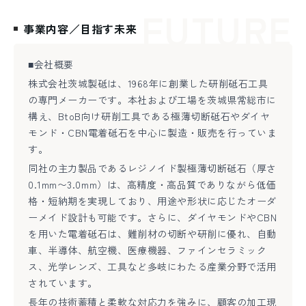
FUTURE
事業内容／目指す未来
■会社概要
株式会社茨城製砥は、1968年に創業した研削砥石工具
の専門メーカーです。本社および工場を茨城県常総市に
構え、BtoB向け研削工具である極薄切断砥石やダイヤ
モンド・CBN電着砥石を中心に製造・販売を行っていま
す。
同社の主力製品であるレジノイド製極薄切断砥石（厚さ
0.1mm〜3.0mm）は、高精度・高品質でありながら低価
格・短納期を実現しており、用途や形状に応じたオーダ
ーメイド設計も可能です。さらに、ダイヤモンドやCBN
を用いた電着砥石は、難削材の切断や研削に優れ、自動
車、半導体、航空機、医療機器、ファインセラミック
ス、光学レンズ、工具など多岐にわたる産業分野で活用
されています。
長年の技術蓄積と柔軟な対応力を強みに、顧客の加工現