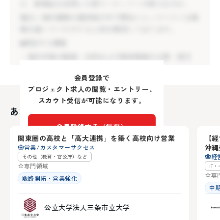
か、新商品を活用した新マーケットへの参入なのか、
■想定する業務
幅広い海外展開の選択肢の中で弊社にとってベストな戦
・海外市場の調査・分析および販売戦略の立案・実行
略を描いていただける人材を期待しております。
・新規代理店や販売パートナーの開拓・育成・管理
■想定する業務
・海外展示会や業界イベントの企画・運営
・海外市場の調査・分析および販売戦略の立案・実行
・新規代理店や販売パートナーの開拓・育成・管理
会員登録で
・海外展示会や業界イベントの企画・運営
プロジェクト求人の閲覧・エントリー、
スカウト受信が可能になります。
あなたにおすすめの求人
新潟県
沖
会員登録する（無料）
関東圏の高校と「高大連携」を築く高校向け営業
【経
10
沖縄
営業/カスタマーサクセス
アカウントをお持ちの方は
ログイン
経
その他（教育・官公庁）など
専門領域
IT
専
販路開拓・営業強化
中
公立大学法人三条市立大学