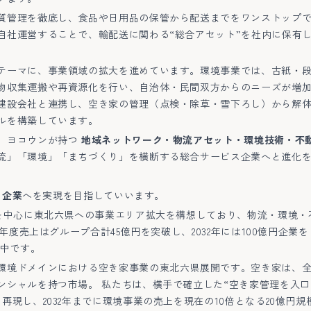
質管理を徹底し、食品や日用品の保管から配送までをワンストップ
自社運営することで、輸配送に関わる“総合アセット”を社内に保有
テーマに、事業領域の拡大を進めています。環境事業では、古紙・
物収集運搬や再資源化を行い、自治体・民間双方からのニーズが増
建設会社と連携し、空き家の管理（点検・除草・雪下ろし）から解
ルを構築しています。
、ヨコウンが持つ
地域ネットワーク・物流アセット・環境技術・不
流」「環境」「まちづくり」を横断する総合サービス企業へと進化
円企業
へを実現を目指していいます。
）を中心に東北六県への事業エリア拡大を構想しており、物流・環境
4年度売上はグループ合計45億円を突破し、2032年には100億円企
を更新中です。
環境ドメインにおける空き家事業の東北六県展開です。空き家は、
ンシャルを持つ市場。 私たちは、横手で確立した“空き家管理を入
再現し、2032年までに環境事業の売上を現在の10倍となる20億円