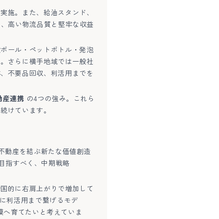
で実施。また、給油スタンド、
し、高い物流品質と堅牢な収益
段ボール・ペットボトル・発泡
加。さらに横手地域では一般社
体、不要品回収、利活用までを
動産連携
の4つの強み。これら
を続けています。
・不動産を結ぶ新たな価値創造
業を目指すべく、中期戦略
全国的に右肩上がりで増加して
口に利活用まで繋げるモデ
規模へ育てたいと考えていま