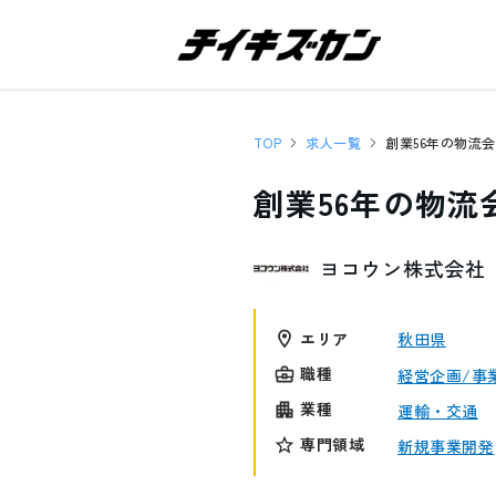
TOP
求人一覧
創業56年の物
ヨコウン株式会社
エリア
秋田県
職種
経営企画/事
業種
運輸・交通
専門領域
新規事業開発