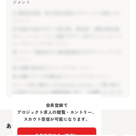
ジメント
② 地域の住民の方々と旅行者、移住者、多拠点居住者
① 廃校利活用、空き家利活用のプロジェクト総合マネ
のコミュニケーション設計デザイン及びコミュニケーシ
ジメント
ョンプレイングマネージャー
② 地域の住民の方々と旅行者、移住者、多拠点居住者
③ ファンド組成含めた資金調達及びPRプレイングマネ
のコミュニケーション設計デザイン及びコミュニケーシ
ージャー
ョンプレイングマネージャー
④ 各種行政対応プレイングマネージャー
③ ファンド組成含めた資金調達及びPRプレイングマネ
⑤ 各種メディア広報対応プレイングマネージャー
ージャー
２０１９年に誕生したHealthian-woodという真の幸せ
④ 各種行政対応プレイングマネージャー
を追求するVllageの事業推進に伴う、各事業ごとのマネ
⑤ 各種メディア広報対応プレイングマネージャー
ジメントをしていただきます。
２０１９年に誕生したHealthian-woodという真の幸せ
具体的な業務内容に関しては、経験を考慮しながら面談
を追求するVllageの事業推進に伴う、各事業ごとのマネ
を通して決定していきます。
ジメントをしていただきます。
会員登録で
具体的な業務内容に関しては、経験を考慮しながら面談
プロジェクト求人の閲覧・エントリー、
を通して決定していきます。
スカウト受信が可能になります。
あなたにおすすめの求人
東京都
福
会員登録する（無料）