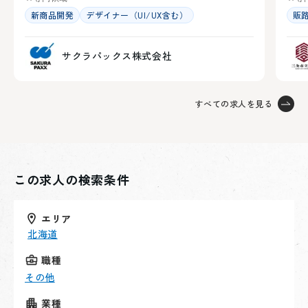
人全員への導入を目指して、街全体のエンゲージメント
全町エンゲージメント向上施策（Wevox活用）
： 役場
新商品開発
デザイナー（UI/UX含む）
販
を高める活動の立案・実行を担います。
内でのサーベイ運用から開始し、最終的には町民3,000
人事評価制度の運用・ブラッシュアップ
： 2026年度か
人全員への導入を目指して、街全体のエンゲージメント
ら開始する新制度の定着支援と実効性のモニタリングを
サクラパックス株式会社
を高める活動の立案・実行を担います。
行い、次年度以降の抜本的な制度改定（職能給・等級制
人事評価制度の運用・ブラッシュアップ
： 2026年度か
度等）の枠組みを策定します。
ら開始する新制度の定着支援と実効性のモニタリングを
地域全体の「一括採用・求人ハブ」機能の構築
： 役場
すべての求人を見る
行い、次年度以降の抜本的な制度改定（職能給・等級制
および町内企業の求人ニーズを集約し、人事室の専門人
度等）の枠組みを策定します。
材が魅力的な広報を代行するプラットフォームの運営
地域全体の「一括採用・求人ハブ」機能の構築
： 役場
や、地域全体の一括採用戦略を立案します。
および町内企業の求人ニーズを集約し、人事室の専門人
副業組合的機能の組成
：役場職員と外部人材、町内企
この求人の検索条件
材が魅力的な広報を代行するプラットフォームの運営
業が混ざり合う「適材適所」の配置を推進し、人材ポー
や、地域全体の一括採用戦略を立案します。
トフォリオの最適化を図ります。
副業組合的機能の組成
：役場職員と外部人材、町内企
エリア
業が混ざり合う「適材適所」の配置を推進し、人材ポー
北海道
〈共に取り組むパートナー：桑原 孝典〉
トフォリオの最適化を図ります。
職種
略歴： パーソルホールディングスにて約20年間、人事
その他
企画・労務部長などを歴任。その後、HEROZ（人事総
〈共に取り組むパートナー：桑原 孝典〉
務部長）、SANU（人事総務本部長）、株式会社ソーラ
業種
略歴： パーソルホールディングスにて約20年間、人事