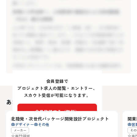
（ROA）最大化戦略
願いします。
上川町では、2026年4月の「人事室（仮）」正式新設に
役場から町全体へ。人的資源の最適化による地域価値
向けた準備を進めています。これまでの労務管理中心の
（ROA）最大化戦略
体制から、採用・育成・配置・評価を一気通貫で担う本
上川町では、2026年4月の「人事室（仮）」正式新設に
格的な人事機能へと進化させ、組織の方向性を明確化す
向けた準備を進めています。これまでの労務管理中心の
ることが目的です。
体制から、採用・育成・配置・評価を一気通貫で担う本
今回のプロジェクトでは、役場職員140名の組織改革を
格的な人事機能へと進化させ、組織の方向性を明確化す
起点とし、最終的には町民3,000人全員を対象としたエ
ることが目的です。
ンゲージメント向上と、町全体の求人を一括して担う
今回のプロジェクトでは、役場職員140名の組織改革を
「地域人事ハブ」の確立を目指します。この壮大な構想
起点とし、最終的には町民3,000人全員を対象としたエ
を、人事のプロフェッショナルである桑原孝典（地域活
ンゲージメント向上と、町全体の求人を一括して担う
会員登録で
性化起業人）と共に形にする、人事室1人目のスタッフ
「地域人事ハブ」の確立を目指します。この壮大な構想
プロジェクト求人の閲覧・エントリー、
を募集します。
を、人事のプロフェッショナルである桑原孝典（地域活
スカウト受信が可能になります。
【業務内容】
あなたにおすすめの求人
性化起業人）と共に形にする、人事室1人目のスタッフ
富山県
新
人事室（仮）の立ち上げメンバーとして、桑原氏と共に
を募集します。
会員登録する（無料）
以下のミッションを推進していただきます。
【業務内容】
北陸発・次世代パッケージ開発設計プロジェクト
関東
3
全町エンゲージメント向上施策（Wevox活用）
： 役場
デザイナー
その他
営
人事室（仮）の立ち上げメンバーとして、桑原氏と共に
アカウントをお持ちの方は
ログイン
メーカー
その
内でのサーベイ運用から開始し、最終的には町民3,000
以下のミッションを推進していただきます。
専門領域
専