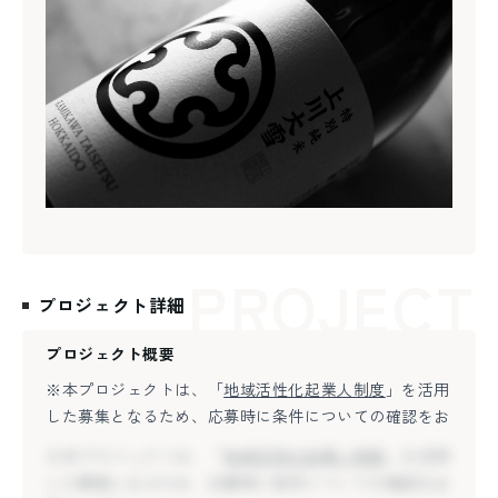
PROJECT
プロジェクト詳細
プロジェクト概要
※本プロジェクトは、「
地域活性化起業人制度
」を活用
した募集となるため、応募時に条件についての確認をお
願いします。
※本プロジェクトは、「
地域活性化起業人制度
」を活用
役場から町全体へ。人的資源の最適化による地域価値
した募集となるため、応募時に条件についての確認をお