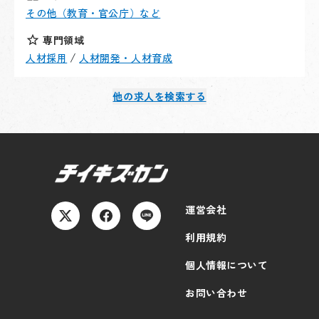
ーパートナーズ（取締役CHRO）など、各フェーズの企
その他（教育・官公庁）など
企画・労務部長などを歴任。その後、HEROZ（人事総
業で人事組織を構築。現在は合同会社ツバクロ代表やカ
務部長）、SANU（人事総務本部長）、株式会社ソーラ
サナレ株式会社人事部長を務める傍ら、上川町の地域活
専門領域
ーパートナーズ（取締役CHRO）など、各フェーズの企
性化起業人として活動しています。
/
人材採用
人材開発・人材育成
業で人事組織を構築。現在は合同会社ツバクロ代表やカ
【上川町について】
サナレ株式会社人事部長を務める傍ら、上川町の地域活
北海道のほぼ中央に広がる日本最大の山岳自然公園「大
他の求人を検索する
性化起業人として活動しています。
雪山国立公園」の北方部に位置し、 大雪山連峰と北海
【上川町について】
道第一の河川、石狩川の清流にも恵まれた自然に包まれ
北海道のほぼ中央に広がる日本最大の山岳自然公園「大
た町です。大雪山系の一つ黒岳への登山口には、北海道
雪山国立公園」の北方部に位置し、 大雪山連峰と北海
有数の温泉街である層雲峡温泉があり、大雪高原温泉の
道第一の河川、石狩川の清流にも恵まれた自然に包まれ
秋の紅葉は「日本一早い紅葉」が見ることができます。
た町です。大雪山系の一つ黒岳への登山口には、北海道
主な観光施設は、層雲峡温泉・大雪山黒岳スキー場・大
有数の温泉街である層雲峡温泉があり、大雪高原温泉の
運営会社
雪森のガーデン・層雲峡オートキャンプ場・大雪山写真
秋の紅葉は「日本一早い紅葉」が見ることができます。
ミュージアム・大雪かみかわヌクモなど。夏はラフティ
利用規約
主な観光施設は、層雲峡温泉・大雪山黒岳スキー場・大
ングや登山、サイクリング、冬はスキーやスノーボー
雪森のガーデン・層雲峡オートキャンプ場・大雪山写真
個人情報について
ド、犬ぞり、冬キャンプな ど。年間を通じて多彩なア
ミュージアム・大雪かみかわヌクモなど。夏はラフティ
クティビティも楽しめるのも特徴の一つです。
ングや登山、サイクリング、冬はスキーやスノーボー
お問い合わせ
ド、犬ぞり、冬キャンプな ど。年間を通じて多彩なア