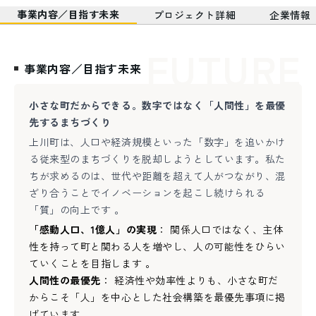
事業内容／目指す未来
プロジェクト詳細
企業情報
FUTURE
事業内容／目指す未来
小さな町だからできる。数字ではなく「人間性」を最優
先するまちづくり
上川町は、人口や経済規模といった「数字」を追いかけ
る従来型のまちづくりを脱却しようとしています。私た
ちが求めるのは、世代や距離を超えて人がつながり、混
ざり合うことでイノベーションを起こし続けられる
「質」の向上です 。
「感動人口、1億人」の実現
： 関係人口ではなく、主体
性を持って町と関わる人を増やし、人の可能性をひらい
ていくことを目指します 。
人間性の最優先
： 経済性や効率性よりも、小さな町だ
からこそ「人」を中心とした社会構築を最優先事項に掲
げています 。