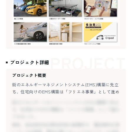
PROJECT
プロジェクト詳細
プロジェクト概要
街のエネルギーマネジメントシステム(EMS)構築に先立
ち、住宅向けのEMS構築は「フリエネ事業」として進め
てきました。
街のエネルギーマネジメントシステム(EMS)構築に先立
現在、多治見市内は弊社所有の発電所や、電気契約を頂
ち、住宅向けのEMS構築は「フリエネ事業」として進め
いているお客様、電気を蓄えるシェアモビリティが点在
てきました。
しており、リアルな電気使用量や発電などのデータを取
現在、多治見市内は弊社所有の発電所や、電気契約を頂
得することができる状態です。
いているお客様、電気を蓄えるシェアモビリティが点在