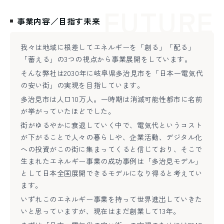
FUTURE
事業内容／目指す未来
我々は地域に根差してエネルギーを「創る」「配る」
「蓄える」の3つの視点から事業展開をしています。
そんな弊社は2030年に岐阜県多治見市を「日本一電気代
の安い街」の実現を目指しています。
多治見市は人口10万人。一時期は消滅可能性都市に名前
が挙がっていたほどでした。
街がゆるやかに衰退していく中で、電気代というコスト
が下がることで人々の暮らしや、企業活動、デジタル化
への投資がこの街に集まってくると信じており、そこで
生まれたエネルギー事業の成功事例は「多治見モデル」
として日本全国展開できるモデルになり得ると考えてい
ます。
いずれこのエネルギー事業を持って世界進出していきた
いと思っていますが、現在はまだ創業して13年。