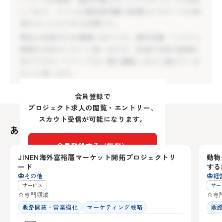
弊社が目指すEMS構築に向けての、要件定義・システム
しており、リアルな電気使用量や発電などのデータを取
開発をお任せしたいと思いますが、目指す未来の実現に
得することができる状態です。
向けてのロードマップは一緒に議論しながら進めていき
弊社が目指すEMS構築に向けての、要件定義・システム
たいと思います。
開発をお任せしたいと思いますが、目指す未来の実現に
向けてのロードマップは一緒に議論しながら進めていき
たいと思います。
会員登録で
プロジェクト求人の閲覧・エントリー、
スカウト受信が可能になります。
あなたにおすすめの求人
鹿児島県
愛
会員登録する（無料）
JINEN海外富裕層マーケット開拓プロジェクトリ
動物
22
ード
する
アカウントをお持ちの方は
ログイン
その他
経
サービス
サー
専門領域
専
販路開拓・営業強化
マーケティング戦略
販