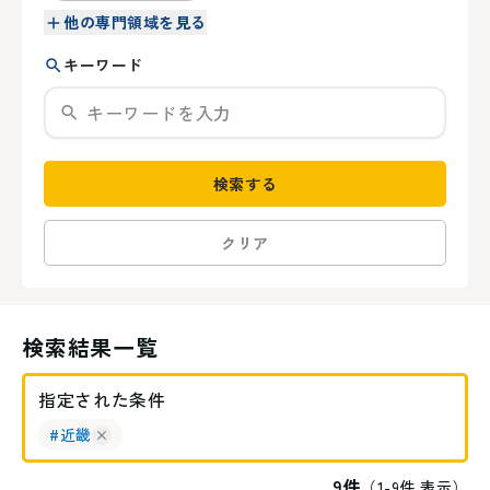
他の専門領域を見る
キーワード
検索する
クリア
検索結果一覧
指定された条件
#
近畿
9
件
（
1
-
9
件 表示）
奈良県