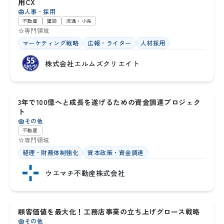
用CX
人事・採用
不動産
建設
流通・小売
専門領域
マーケティング戦略
広報・ライター
人材採用
株式会社エルムズクリエイト
大阪府
3年で100億へと成長を遂げるための資金調達プロジェク
9
ト
その他
不動産
専門領域
経理・財務体制強化
資本政策・資金調達
ウエマチ不動産株式会社
大阪府
顧客価値を最大化！工務店事業の立ち上げグロース戦略
10
その他