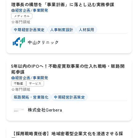
理事長の構想を「事業計画」に落とし込む実務参謀
25
経営企画/事業開発
メディカル
専門領域
中期経営計画策定
人事制度設計
人材採用
中山クリニック
大阪府
5年以内のIPOへ！不動産買取事業の仕入れ戦略・販路開
9
拓参謀
経営企画/事業開発
不動産
サービス
専門領域
販路開拓・営業強化
中期経営計画策定
株式会社Gerbera
大阪府
【採用戦略責任者】地域密着型企業文化を浸透させる採
32