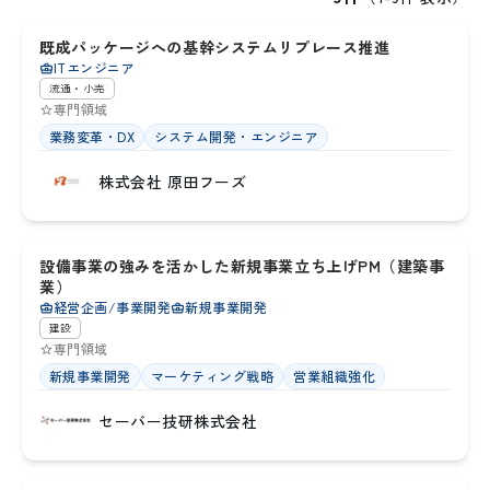
既成パッケージへの基幹システムリプレース推進
5
ITエンジニア
流通・小売
専門領域
業務変革・DX
システム開発・エンジニア
株式会社 原田フーズ
兵庫県
設備事業の強みを活かした新規事業立ち上げPM（建築事
1
業）
経営企画/事業開発
新規事業開発
建設
専門領域
新規事業開発
マーケティング戦略
営業組織強化
セーバー技研株式会社
兵庫県