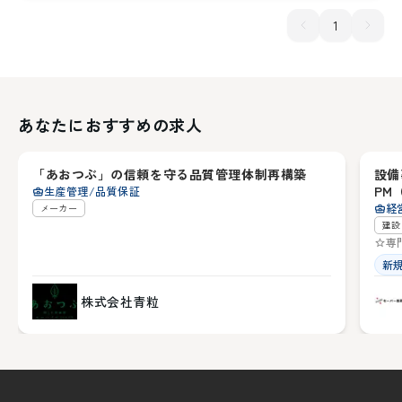
1
あなたにおすすめの求人
兵庫県
兵
「あおつぶ」の信頼を守る品質管理体制再構築
設備
2
PM
生産管理/品質保証
経
メーカー
建設
専
新
株式会社青粒