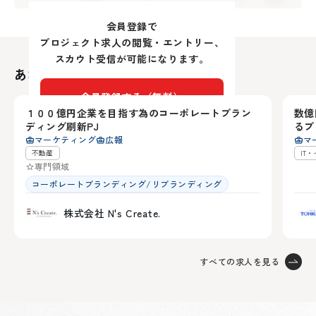
チャネルの構築がまだ十分ではありません。特に、購買
タッチな営業活動を十分に展開できていない状況です。
に直結するラグジュアリートラベルエージェントや富裕
会員登録で
また、海外向けWebマーケティング・SNS運用・富裕層
層顧客との直接的なネットワークが不足しており、ハイ
プロジェクト求人の閲覧・エントリー、
向けメディア露出などを体系的に設計・運用するマーケ
タッチな営業活動を十分に展開できていない状況です。
スカウト受信が可能になります。
ティング体制も整備途中であり、ブランド発信が断片的
あなたにおすすめの求人
また、海外向けWebマーケティング・SNS運用・富裕層
宮城県
宮
となっています。海外富裕層から継続的に選ばれるブラ
向けメディア露出などを体系的に設計・運用するマーケ
会員登録する（無料）
ンドへ成長するためには、戦略の構築と着実な実行が急
ティング体制も整備途中であり、ブランド発信が断片的
１００億円企業を目指す為のコーポレートブラン
数億
務です。
55
となっています。海外富裕層から継続的に選ばれるブラ
ディング刷新PJ
るプ
アカウントをお持ちの方は
ログイン
期待していること
マーケティング
広報
マ
ンドへ成長するためには、戦略の構築と着実な実行が急
不動産
IT
ご自身が保有する海外富裕層ネットワークやラグジュア
務です。
専門領域
リーエージェントとのリレーションを活かし、当社サー
期待していること
コーポレートブランディング/リブランディング
ビスを直接提案し、顧客獲得につながる商談・契約をリ
ご自身が保有する海外富裕層ネットワークやラグジュア
ードしていただくことを期待しています。
株式会社 N's Create.
リーエージェントとのリレーションを活かし、当社サー
さらに、海外ハイエンド層のインサイトを踏まえた高単
ビスを直接提案し、顧客獲得につながる商談・契約をリ
価・高付加価値商品の企画・開発を主導し、JINENの世
ードしていただくことを期待しています。
界観を体現する新たな商品ラインを創出していただくこ
すべての求人を見る
さらに、海外ハイエンド層のインサイトを踏まえた高単
とも重要な役割です。 あなたの「人脈」と「戦略」
価・高付加価値商品の企画・開発を主導し、JINENの世
が、そのまま事業成長に強く寄与するポジションです。
界観を体現する新たな商品ラインを創出していただくこ