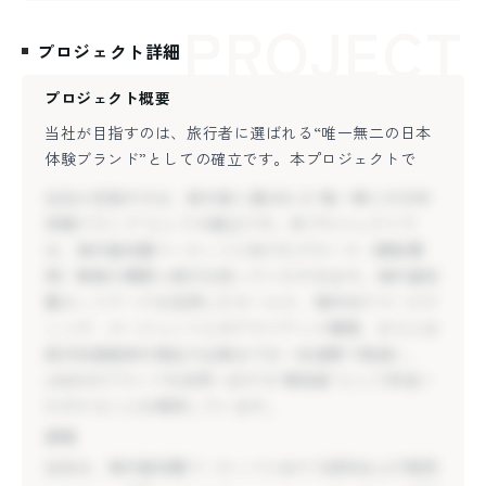
PROJECT
プロジェクト詳細
プロジェクト概要
当社が目指すのは、旅行者に選ばれる“唯一無二の日本
体験ブランド”としての確立です。本プロジェクトで
は、海外富裕層マーケットに向けたグロース（顧客獲
当社が目指すのは、旅行者に選ばれる“唯一無二の日本
得）戦略の構築と実行を担っていただきます。海外富裕
体験ブランド”としての確立です。本プロジェクトで
層ネットワークを活用したセールス、海外向けマーケテ
は、海外富裕層マーケットに向けたグロース（顧客獲
ィング、エージェントとのアライアンス構築、さらには
得）戦略の構築と実行を担っていただきます。海外富裕
高付加価値旅行商品の企画までを一気通貫で推進し、
層ネットワークを活用したセールス、海外向けマーケテ
JINENのブランドを世界へ広げる“開拓者”として伴走い
ィング、エージェントとのアライアンス構築、さらには
ただけることを期待しています。
高付加価値旅行商品の企画までを一気通貫で推進し、
課題
JINENのブランドを世界へ広げる“開拓者”として伴走い
当社は、海外富裕層マーケットにおける認知および販売
ただけることを期待しています。
チャネルの構築がまだ十分ではありません。特に、購買
課題
に直結するラグジュアリートラベルエージェントや富裕
当社は、海外富裕層マーケットにおける認知および販売
層顧客との直接的なネットワークが不足しており、ハイ