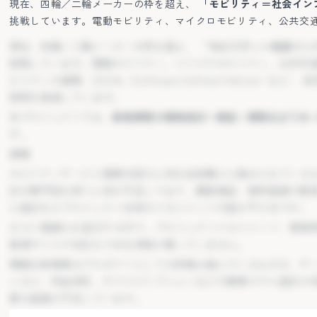
現在、四輪／二輪メーカーの枠を超え、
「モビリティ＝社会イン
挑戦しています。電動モビリティ、マイクロモビリティ、公共交通
ビリティの連携、SDV化（Software Defined Vehicle）な
現在、四輪／二輪メーカーの枠を超え、
「モビリティ＝社会イン
探索を推進しています。
挑戦しています。電動モビリティ、マイクロモビリティ、公共交通
本プロジェクトでは、
新規事業の戦略設計〜検証〜事業化までを
ビリティの連携、SDV化（Software Defined Vehicle）な
す。
探索を推進しています。
課題
本プロジェクトでは、
新規事業の戦略設計〜検証〜事業化までを
モビリティサービス事業本部の人材は各部署から集められている
す。
計の専門性を持つ人材が不足しており、顧客検証、提供価値の整
課題
ル設計などプロジェクト全体のマネジメントの型が不十分です。
モビリティサービス事業本部の人材は各部署から集められている
さらに複数PJが並行する中で、プロジェクトマネジメント、戦略
計の専門性を持つ人材が不足しており、顧客検証、提供価値の整
管理やリスク対応も十分な体制が整っていません。
ル設計などプロジェクト全体のマネジメントの型が不十分です。
電動台車事業はプロダクトとしての評価は進んでいるものの、サ
さらに複数PJが並行する中で、プロジェクトマネジメント、戦略
ャネル、料金体系、サブスクリプションなどの事業モデル設計が
管理やリスク対応も十分な体制が整っていません。
要な基盤が不足しています。
電動台車事業はプロダクトとしての評価は進んでいるものの、サ
期待していること
ャネル、料金体系、サブスクリプションなどの事業モデル設計が
スズキが自動車メーカーの枠を越え、モビリティ・エネルギー・
要な基盤が不足しています。
換期において、構想段階に留まらず、新しい事業を“実際に成立さ