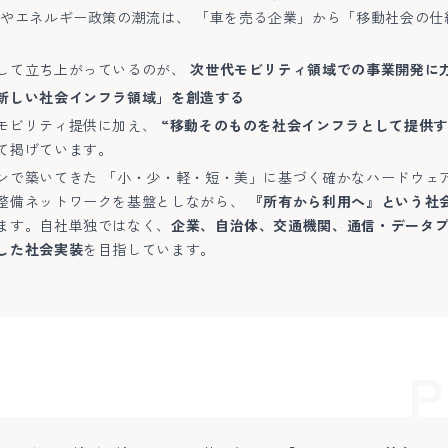
素やエネルギー政策の潮流は、 「車を売る企業」から「移動社会の
して立ち上がっているのが、
次世代モビリティ領域での事業開発に
新しい社会インフラ領域」を創造する
モビリティ提供に加え、
“移動そのものを社会インフラとして提供す
て掲げています。
ンで築いてきた 「小・少・軽・短・美」に基づく確かなハードウェ
整備ネットワークを基盤としながら、
『所有から利用へ』という社
ます。自社単独ではなく、
企業、自治体、交通機関、通信・データ
した社会実装
を目指しています。
P