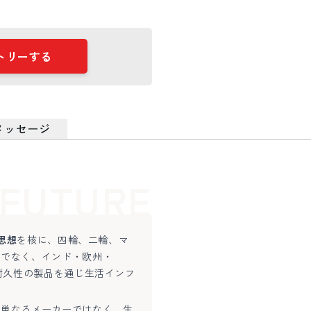
トリーする
メッセージ
FUTURE
思想
を核に、四輪、二輪、マ
けでなく、インド・欧州・
耐久性の製品を通じ生活インフ
、単なるメーカーではなく、生