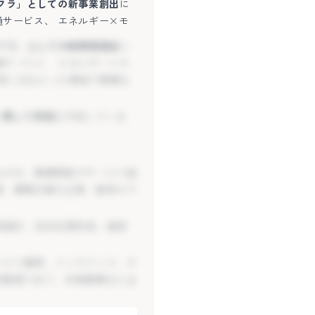
フラ」としての新事業創出
に
サービス、 エネルギー×モ
ど、 従来にはなかった領域で事業化
フラ」としての新事業創出
に
サービス、 エネルギー×モ
一貫して伴走
を予定していま
ど、 従来にはなかった領域で事業化
一貫して伴走
を予定していま
ものの、事業開発やサービス設
理、事業計画の立案、販売モデ
ものの、事業開発やサービス設
再設計、社内合意形成、進捗
理、事業計画の立案、販売モデ
ービス運用、メンテナンス、チ
再設計、社内合意形成、進捗
未整理であり、本格事業化に必
ービス運用、メンテナンス、チ
未整理であり、本格事業化に必
公共サービス領域へ踏み出す転
せる”ための型づくりと実装