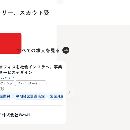
公共サービス領域へ踏み出す転
トリー、
スカウト受
せる”ための型づくりと実装
できること
ができること
築できること
できること
モビリティサービス事業を共に
ができること
すべての求人を見る
築できること
県
北海道
モビリティサービス事業を共に
ン
オフィスを社会インフラへ。事業
売上100億へ！人事評価制度
10
サービスデザイン
透プロジェクト
サルタント
人事・採用
ルティング
IT・インターネット
その他
領域
専門領域
業開発
中期経営計画策定
営業組織強化
人事制度設計
人材開発・人
株式会社Wewill
道央自動車株式会社