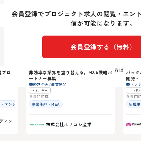
期待していること
推進を担っていただくことを期待しています。
スズキが自動車メーカーの枠を越え、モビリティ・エネルギー・
会員登録で
プロジェクト求人の閲覧・エン
具体的には、
換期において、構想段階に留まらず、新しい事業を“実際に成立さ
信が可能になります。
アイデアや企画の整理に留まらず、検証・設計・実装までを自走
推進を担っていただくことを期待しています。
技術と社会実装の間にある溝を埋め、現場と市場への落とし込み
具体的には、
勝てる市場と収益モデルを描き、事業として成立させる戦略を構
アイデアや企画の整理に留まらず、検証・設計・実装までを自走
会員登録する（無料）
こうした視点と実行力を兼ね備えたパートナーとして、スズキの
技術と社会実装の間にある溝を埋め、現場と市場への落とし込み
前進させていただけることを期待しています。
勝てる市場と収益モデルを描き、事業として成立させる戦略を構
静岡県
静岡
役割
こうした視点と実行力を兼ね備えたパートナーとして、スズキの
アカウントをお持ちの方は
ログイ
事業化推進リーダーとして以下の伴走・推進を予定しています。
進プロ
非効率な業界を塗り替える。M&A戦略パ
バック
前進させていただけることを期待しています。
27
17
ートナー募集
開発・
プロジェクトマネジメント体制・型づくり
役割
経営企画/事業開発
コン
顧客検証・市場評価の型づくり
事業化推進リーダーとして以下の伴走・推進を予定しています。
エネルギー
コンサ
サービススキーム設計の企画・立案のリード
専門領域
専門
プロジェクトマネジメント体制・型づくり
発・エンジニア
事業承継・M&A
新規事
顧客検証・市場評価の型づくり
サービススキーム設計の企画・立案のリード
ディン
株式会社ホリコシ産業