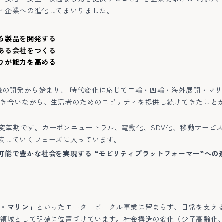
ィ企業への進化してまいりました。
る製品を開発する
ある会社をつくる
りが能力を高める
織機の開発から始まり、 時代変化に応じて二輪・四輪・海外展開・マ
向き合いながら、生活者のためのモビリティを提供し続けてきたこと
的変革期です。カーボンニュートラル、電動化、SDV化、移動サービ
装していくフェーズに入っています。
可能で豊かな社会を実現する “モビリティプラットフォーマー”への
・マリン」
といったモータービークル事業に留まらず、日常を支え
業領域として明確に位置づけています。社会構造の変化（少子高齢化