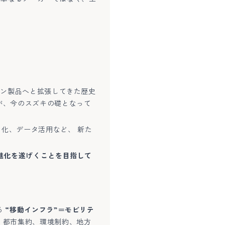
リン製品へと拡張してきた歴史
が、今のスズキの礎となって
ス化、データ活用など、 新た
進化を遂げくことを目指して
る
“移動インフラ”＝モビリテ
、都市集約、環境制約、地方