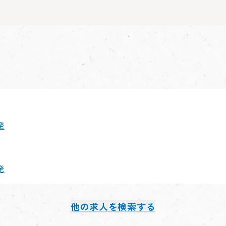
発
発
他の求人を検索する