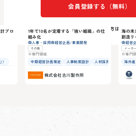
会員登録する（無料）
佐賀県
岩手
アカウントをお持ちの方は
ログイ
設計プロ
1年で10名が定着する「強い組織」の仕
海の未
3
42
組み化
創造リ
人事・採用
経営企画/事業開発
経営
その他
メーカ
専門領域
専門
む）
中期経営計画策定
人事制度設計
人材採用
海外進
株式会社古川製作所