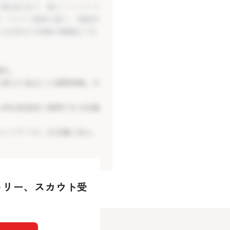
に焦点を当て、特にノンペイド
た「コスト効率が高く、持続可
CAを回せる体制の整備までを
実行。
に抑えた自立した採用体制」の
実行。
人材を安定的に採用できる仕組
に抑えた自立した採用体制」の
キャリアパス」を正確に伝え、
人材を安定的に採用できる仕組
キャリアパス」を正確に伝え、
者の間でミスマッチが生じてお
います。また、中森社長や現場
ない状況が続いています。採用
者の間でミスマッチが生じてお
業文化を理解した上での長期的
います。また、中森社長や現場
トリー、
スカウト受
ない状況が続いています。採用
業文化を理解した上での長期的