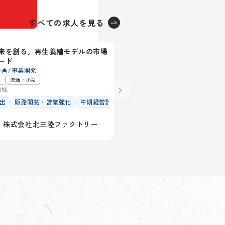
すべての求人を見る
県
熊本県
ン
来を創る。再生養殖モデルの市場
次世代の「経営基盤」を創
39
ード
画・事業戦略パートナー
企画/事業開発
経営企画/事業開発
ー
流通・小売
メディカル
領域
専門領域
出
販路開拓・営業強化
中期経営計画策定
中期経営計画策定
業務改善
株式会社北三陸ファクトリー
医療法人室原会