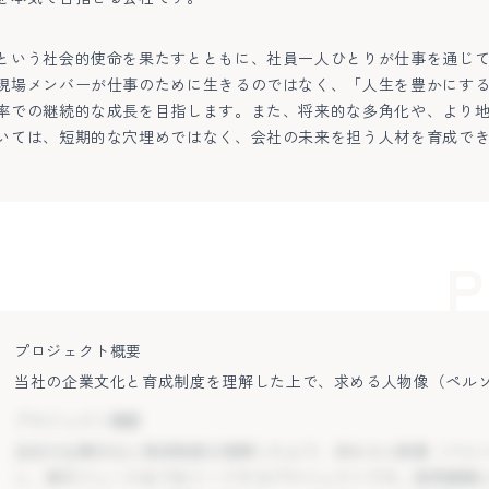
という社会的使命を果たすとともに、社員一人ひとりが仕事を通じ
現場メンバーが仕事のために生きるのではなく、「人生を豊かにす
率での継続的な成長を目指します。また、将来的な多角化や、より
いては、短期的な穴埋めではなく、会社の未来を担う人材を育成で
P
プロジェクト概要
当社の企業文化と育成制度を理解した上で、求める人物像（ペル
し、実行フェーズまでをリードするプロジェクトです。採用課題
プロジェクト概要
ミスマッチ解消」「応募数の質の向上」「採用フローの最適化」
当社の企業文化と育成制度を理解した上で、求める人物像（ペル
施策（リファラル推進、採用コンテンツの強化など）を中心とし
し、実行フェーズまでをリードするプロジェクトです。採用課題
能な採用基盤」を構築します。外部の力に依存せず、自社内でPD