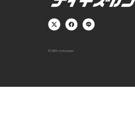
© 2024 chiikizukan
気に
32