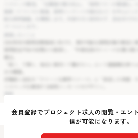
ミスマッチ解消」「応募数の質の向上」「採用フローの最適化」
ゴールとします。
施策（リファラル推進、採用コンテンツの強化など）を中心とし
実現したいこと
能な採用基盤」を構築します。外部の力に依存せず、自社内でPD
2026年内の採用目標達成に向けた、実行可能な採用計画の策定と
ゴールとします。
採用担当不在の状態から脱却し、「中森社長のリソースを最小限
実現したいこと
確立。
2026年内の採用目標達成に向けた、実行可能な採用計画の策定と
「長く、丁寧に、地元に根付いて働きたい」という価値観を持つ
採用担当不在の状態から脱却し、「中森社長のリソースを最小限
みの構築。
確立。
求職者に当社の「クリーンな業界イメージ」と「安定した待遇・
「長く、丁寧に、地元に根付いて働きたい」という価値観を持つ
ミスマッチを解消する採用メッセージのデザイン。
みの構築。
課題
求職者に当社の「クリーンな業界イメージ」と「安定した待遇・
現在、採用活動を外部業者に依頼しつつも、求める人物像と応募
ミスマッチを解消する採用メッセージのデザイン。
り、面接に至らない、あるいは入社に至らないケースが多発して
課題
メンバーの業務が逼迫しているため、採用活動にリソースを割け
現在、採用活動を外部業者に依頼しつつも、求める人物像と応募
課題の解決は急務ですが、場当たり的な対応ではなく、貴社の企
り、面接に至らない、あるいは入社に至らないケースが多発して
会員登録で
プロジェクト求人の閲覧・エン
な視点を持った戦略が求められています。
メンバーの業務が逼迫しているため、採用活動にリソースを割け
信が可能になります。
課題の解決は急務ですが、場当たり的な対応ではなく、貴社の企
な視点を持った戦略が求められています。