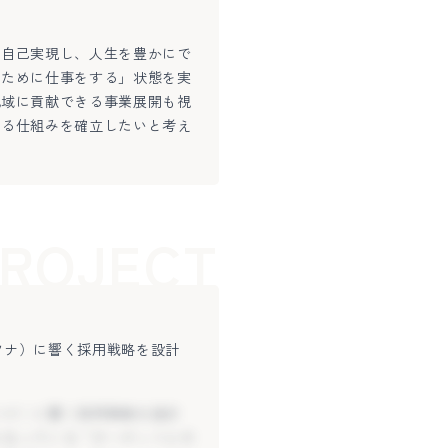
て自己実現し、人生を豊かにで
るために仕事をする」状態を実
地域に貢献できる事業展開も視
きる仕組みを確立したいと考え
ROJECT
ソナ）に響く採用戦略を設計
となっている「ターゲットとの
に焦点を当て、特にノンペイド
ソナ）に響く採用戦略を設計
た「コスト効率が高く、持続可
となっている「ターゲットとの
CAを回せる体制の整備までを