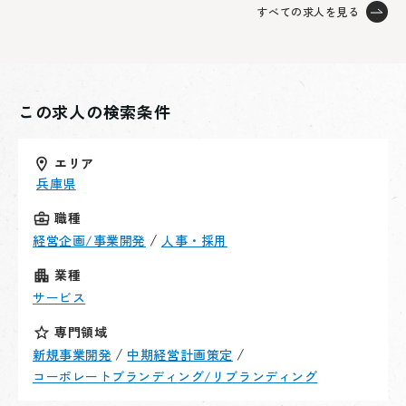
今後の事業展開の方向性に対し現場から上がってくる事
すべての求人を見る
軸にしている訳ではございません。）
業案もある。これらを経営的視点でのフィードバックや
次世代ミドルマネジメントの育成支援
計画策定のサポートを行い、組織全体の事業開発能力を
今後の事業展開の方向性に対し現場から上がってくる事
底上げする。
業案もある。これらを経営的視点でのフィードバックや
経営陣のパフォーマンス最大化
この求人の検索条件
計画策定のサポートを行い、組織全体の事業開発能力を
社長・副社長がマイクロマネジメントから脱却し、攻め
底上げする。
の経営に専念できるための「経営企画機能」のプロトタ
経営陣のパフォーマンス最大化
イプを構築する。
エリア
社長・副社長がマイクロマネジメントから脱却し、攻め
兵庫県
の経営に専念できるための「経営企画機能」のプロトタ
課題
職種
イプを構築する。
経営的引き出しの不足
/
経営企画/事業開発
人事・採用
100億企業への最短ルートを描くための、大規模な事業
課題
業種
投資や多角化経営に関する知見が社内に不足している。
経営的引き出しの不足
サービス
事業ジャッジ基準の未確立
100億企業への最短ルートを描くための、大規模な事業
人材ビジネスの延長線上にない新規事業案（不動産等）
専門領域
投資や多角化経営に関する知見が社内に不足している。
に対し、勝算の有無を判断する「目利き」の力が不足し
/
/
新規事業開発
中期経営計画策定
事業ジャッジ基準の未確立
ており、二の足を踏んでいる。
コーポレートブランディング/リブランディング
人材ビジネスの延長線上にない新規事業案（不動産等）
ビジョンの言語化と腹落ち