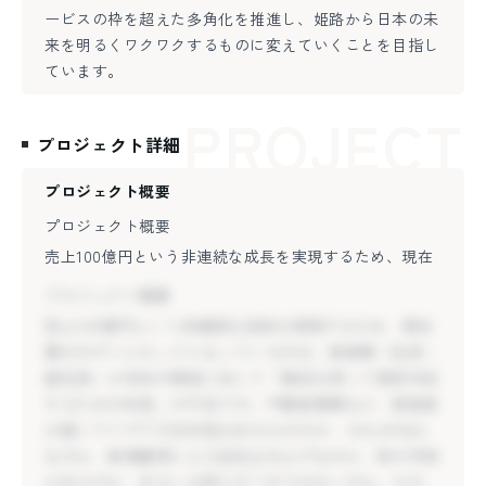
ービスの枠を超えた多角化を推進し、姫路から日本の未
来を明るくワクワクするものに変えていくことを目指し
ています。
PROJECT
プロジェクト詳細
プロジェクト概要
プロジェクト概要
売上100億円という非連続な成長を実現するため、現在
最大のボトルネックとなっているのは、経営陣（社長・
プロジェクト概要
副社長）が未知の領域に対して「確信を持って意思決定
売上100億円という非連続な成長を実現するため、現在
するための知見」の不足です。不動産事業など、経営者
最大のボトルネックとなっているのは、経営陣（社長・
が描くアイデアの方向性はあるもののが、それがM&A
副社長）が未知の領域に対して「確信を持って意思決定
なのか、新規雇用による自社立ち上げなのか、別の手段
するための知見」の不足です。不動産事業など、経営者
があるのか、あるいは参入すべきではないのか。その
が描くアイデアの方向性はあるもののが、それがM&A
「ジャッジの基準」を経営者と同じ視座で構築していた
なのか、新規雇用による自社立ち上げなのか、別の手段
だきます。 本プロジェクトでは、0→1の立ち上げや、
があるのか、あるいは参入すべきではないのか。その