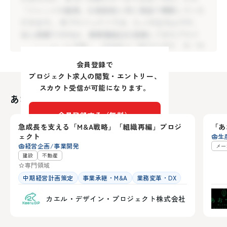
法人規模でのM&A、異業種進出を経験してきたプロフ
「ジャッジの基準」を経営者と同じ視座で構築していた
ェッショナルを招聘し、経営者の「壁打ち相手」兼「参
だきます。 本プロジェクトでは、0→1の立ち上げや、
謀」として伴走していただきます。抽象的なビジョンを
法人規模でのM&A、異業種進出を経験してきたプロフ
具体的な事業計画に落とし込み、現場のミドルマネジメ
ェッショナルを招聘し、経営者の「壁打ち相手」兼「参
ント層を巻き込みながら、マインズの新しい歴史を創り
謀」として伴走していただきます。抽象的なビジョンを
上げる実行型のプロジェクトです。
会員登録で
具体的な事業計画に落とし込み、現場のミドルマネジメ
プロジェクト求人の閲覧・エントリー、
ント層を巻き込みながら、マインズの新しい歴史を創り
スカウト受信が可能になります。
実現したいこと
上げる実行型のプロジェクトです。
あなたにおすすめの求人
2035年ビジョンの精緻化と戦略構築：
北海道
兵
会員登録する（無料）
「地域コングロマリット」という抽象的な構想を、市場
実現したいこと
急成長を支える「M&A戦略」「組織再編」プロジ
「あ
性や自社の強みを踏まえた具体的なロードマップへと昇
21
2035年ビジョンの精緻化と戦略構築：
ェクト
生
華させる。
アカウントをお持ちの方は
ログイン
経営企画/事業開発
メー
「地域コングロマリット」という抽象的な構想を、市場
新規事業（不動産等）の参入判断と実行支援
建設
不動産
性や自社の強みを踏まえた具体的なロードマップへと昇
専門領域
M&Aの選定、デューデリジェンスのサポート、または
華させる。
中期経営計画策定
事業承継・M&A
業務変革・DX
自社開発の判断基準を策定し、経営判断のスピードと質
新規事業（不動産等）の参入判断と実行支援
を劇的に高める。（あくまでM &Aは手段でありM &Aを
カエル・デザイン・プロジェクト株式会社
M&Aの選定、デューデリジェンスのサポート、または
軸にしている訳ではございません。）
自社開発の判断基準を策定し、経営判断のスピードと質
次世代ミドルマネジメントの育成支援
を劇的に高める。（あくまでM &Aは手段でありM &Aを