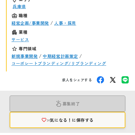
兵庫県
職種
/
経営企画/事業開発
人事・採用
業種
サービス
専門領域
/
/
新規事業開発
中期経営計画策定
コーポレートブランディング/リブランディング
求人をシェアする
募集終了
気になる！
に保存する
24