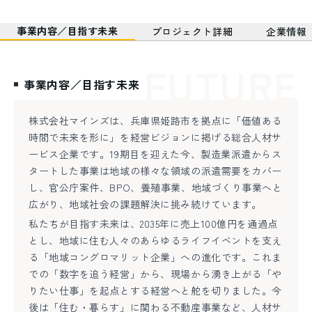
事業内容／目指す未来
プロジェクト詳細
企業情報
FUTURE
事業内容／目指す未来
株式会社マインズは、兵庫県姫路市を拠点に「価値ある
時間で未来を形に」を経営ビジョンに掲げる総合人材サ
ービス企業です。19期目を迎えた今、製造業派遣からス
タートした事業は地域の様々な領域の派遣需要をカバー
し、官公庁案件、BPO、養殖事業、地域づくり事業へと
広がり、地域社会の課題解決に挑み続けています。
私たちが目指す未来は、2035年に売上100億円を通過点
とし、地域に住む人々のあらゆるライフイベントを支え
る「地域コングロマリット企業」への進化です。これま
での「数字を追う経営」から、現場から湧き上がる「や
りたい仕事」を起点とする経営へと舵を切りました。今
後は「住む・暮らす」に関わる不動産事業など、人材サ