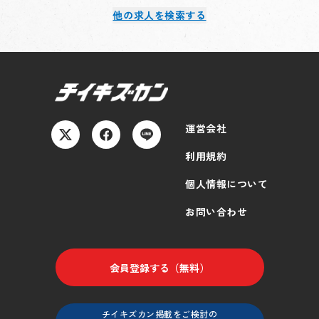
に対し、勝算の有無を判断する「目利き」の力が不足し
新しい経営方針が現場のミドル層にまで深く浸透し、具
他の求人を検索する
ており、二の足を踏んでいる。
体的なアクションに繋がるまでの言語化・仕組み化が追
ビジョンの言語化と腹落ち
いついていない。
新しい経営方針が現場のミドル層にまで深く浸透し、具
M&A/アライアンスの実務経験
体的なアクションに繋がるまでの言語化・仕組み化が追
加速的な成長に不可欠な外部リソースの活用（買収や提
いついていない。
携）において、戦略的なアプローチができていない。
M&A/アライアンスの実務経験
加速的な成長に不可欠な外部リソースの活用（買収や提
運営会社
業務内容／取り組み概要
携）において、戦略的なアプローチができていない。
利用規約
経営陣（社長・副社長）との定例壁打ち
週次・隔週でのミーティングを通じた戦略のブラッシュ
個人情報について
業務内容／取り組み概要
アップと意思決定のサポート。
経営陣（社長・副社長）との定例壁打ち
新規事業（特に不動産・地域連携）のフィジビリティス
お問い合わせ
週次・隔週でのミーティングを通じた戦略のブラッシュ
タディ
アップと意思決定のサポート。
市場調査、事業シミュレーション、参入スキーム（自
新規事業（特に不動産・地域連携）のフィジビリティス
社/M&A）の提案。
会員登録する（無料）
タディ
MVVの再設定および浸透
市場調査、事業シミュレーション、参入スキーム（自
社/M&A）の提案。
チイキズカン掲載をご検討の